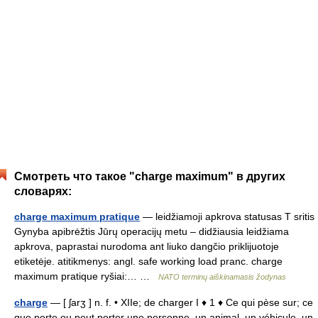
Смотреть что такое "charge maximum" в других
словарях:
charge maximum pratique
— leidžiamoji apkrova statusas T sritis
Gynyba apibrėžtis Jūrų operacijų metu – didžiausia leidžiama
apkrova, paprastai nurodoma ant liuko dangčio priklijuotoje
etiketėje. atitikmenys: angl. safe working load pranc. charge
maximum pratique ryšiai:… …
NATO terminų aiškinamasis žodynas
charge
— [ ʃarʒ ] n. f. • XIIe; de charger I ♦ 1 ♦ Ce qui pèse sur; ce
que porte ou peut porter une personne, un animal, un véhicule, un