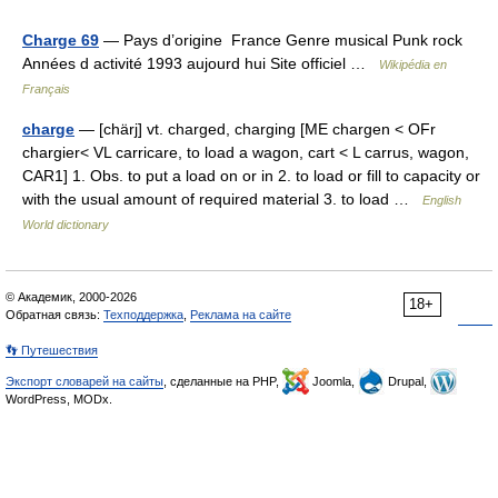
Charge 69
— Pays d’origine France Genre musical Punk rock
Années d activité 1993 aujourd hui Site officiel …
Wikipédia en
Français
charge
— [chärj] vt. charged, charging [ME chargen < OFr
chargier< VL carricare, to load a wagon, cart < L carrus, wagon,
CAR1] 1. Obs. to put a load on or in 2. to load or fill to capacity or
with the usual amount of required material 3. to load …
English
World dictionary
© Академик, 2000-2026
18+
Обратная связь:
Техподдержка
,
Реклама на сайте
👣 Путешествия
Экспорт словарей на сайты
, сделанные на PHP,
Joomla,
Drupal,
WordPress, MODx.